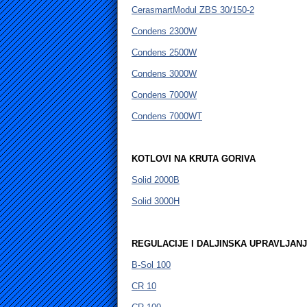
CerasmartModul ZBS 30/150-2
Condens 2300W
Condens 2500W
Condens 3000W
Condens 7000W
Condens 7000WT
KOTLOVI NA KRUTA GORIVA
Solid 2000B
Solid 3000H
REGULACIJE I DALJINSKA UPRAVLJAN
B-Sol 100
CR 10