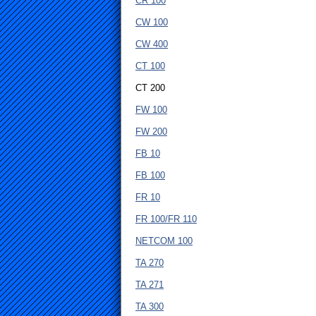
CR 100
CW 100
CW 400
CT 100
CT 200
FW 100
FW 200
FB 10
FB 100
FR 10
FR 100/FR 110
NETCOM 100
TA 270
TA 271
TA 300