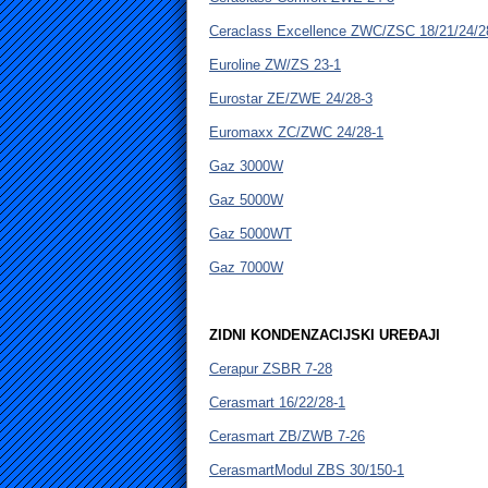
Ceraclass Excellence ZWC/ZSC 18/21/24/2
Euroline ZW/ZS 23-1
Eurostar ZE/ZWE 24/28-3
Euromaxx ZC/ZWC 24/28-1
Gaz 3000W
Gaz 5000W
Gaz 5000WT
Gaz 7000W
ZIDNI KONDENZACIJSKI UREĐAJI
Cerapur ZSBR 7-28
Cerasmart 16/22/28-1
Cerasmart ZB/ZWB 7-26
CerasmartModul ZBS 30/150-1