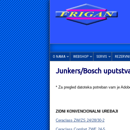
O NAMA
WEBSHOP
SERVIS
REZERVNI 
Junkers/Bosch uputstv
* Za pregled datoteka potreban vam je Adob
ZIDNI KONVENCIONALNI UREĐAJI
Ceraclass ZW/ZS 24/28/30-2
Ceraclass Comfort ZWE 24-5