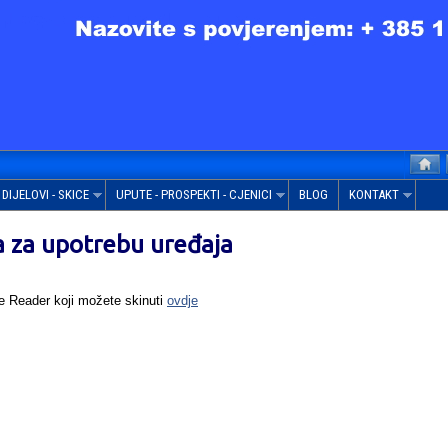
DIJELOVI - SKICE
UPUTE - PROSPEKTI - CJENICI
BLOG
KONTAKT
a za upotrebu uređaja
e Reader koji možete skinuti
ovdje