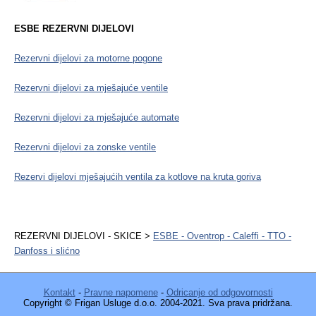
ESBE REZERVNI DIJELOVI
Rezervni dijelovi za motorne pogone
Rezervni dijelovi za mješajuće ventile
Rezervni dijelovi za mješajuće automate
Rezervni dijelovi za zonske ventile
Rezervi dijelovi mješajućih ventila za kotlove na kruta goriva
REZERVNI DIJELOVI - SKICE >
ESBE - Oventrop - Caleffi - TTO -
Danfoss i slićno
Kontakt
-
Pravne napomene
-
Odricanje od odgovornosti
Copyright © Frigan Usluge d.o.o. 2004-2021. Sva prava pridržana.