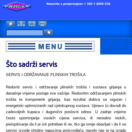
Što sadrži servis
SERVIS I ODRŽAVANJE PLINSKIH TROŠILA
Redoviti servis i održavanje plinskih trošila i sustava grijanja u
današnje vrijeme postaje sve važnije. Redovitim održavanjem plinskih
trošila te komponenti grijanja, kao rezultat dobiva se siguran i
energetski optimiziranih rad cjelokupnog sustava. Upravo to dovodi do
zadovoljnih kupaca i dugoročni poslovni odnos. U zadnje vrijeme
često spominjanje visokih cijena servisa, ili nerealno niskih,
preispitivanje da li je isti potreban ili ne, tko ga smije obavljati i da li se
servisi izvode shodno napucima proizvođača, navelo nas je na izradu