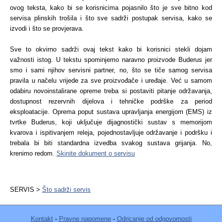
ovog teksta, kako bi se korisnicima pojasnilo što je sve bitno kod
servisa plinskih trošila i što sve sadrži postupak servisa, kako se
izvodi i što se provjerava.
Sve to okvirno sadrži ovaj tekst kako bi korisnici stekli dojam
važnosti istog. U tekstu spominjemo naravno proizvode Buderus jer
smo i sami njihov servisni partner, no, što se tiče samog servisa
pravila u načelu vrijede za sve proizvođače i uređaje. Već u samom
odabiru novoinstalirane opreme treba si postaviti pitanje održavanja,
dostupnost rezervnih dijelova i tehničke podrške za period
eksploatacije. Oprema poput sustava upravljanja energijom (EMS) iz
tvrtke Buderus, koji uključuje dijagnostički sustav s memorijom
kvarova i ispitivanjem releja, pojednostavljuje održavanje i podršku i
trebala bi biti standardna izvedba svakog sustava grijanja. No,
krenimo redom.
Skinite dokument o servisu
SERVIS >
Što sadrži servis
Kontakt
-
Pravne napomene
-
Odricanje od odgovornosti